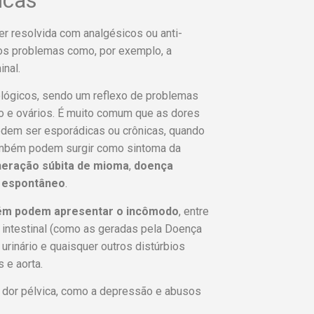
er resolvida com analgésicos ou anti-
ros problemas como, por exemplo, a
inal.
cológicos, sendo um reflexo de problemas
o e ovários. É muito comum que as dores
odem ser esporádicas ou crônicas, quando
ambém podem surgir como sintoma da
eração súbita de mioma
,
doença
 espontâneo
.
bém podem apresentar o incômodo
, entre
ia intestinal (como as geradas pela Doença
 urinário e quaisquer outros distúrbios
s e aorta.
dor pélvica, como a depressão e abusos