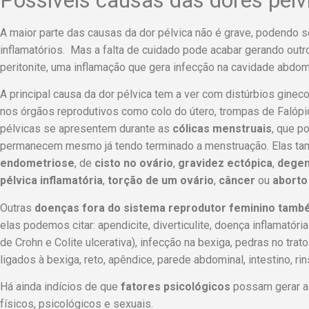
A maior parte das causas da dor pélvica não é grave, podendo s
inflamatórios. Mas a falta de cuidado pode acabar gerando out
peritonite, uma inflamação que gera infecção na cavidade abdom
A principal causa da dor pélvica tem a ver com distúrbios gine
nos órgãos reprodutivos como colo do útero, trompas de Falópi
pélvicas se apresentem durante as
cólicas menstruais
, que p
permanecem mesmo já tendo terminado a menstruação. Elas t
endometriose
, de
cisto no ovário
,
gravidez ectópica
,
degen
pélvica inflamatória
,
torção de um ovário
,
câncer
ou
aborto
Outras
doenças fora do sistema reprodutor feminino tam
elas podemos citar: apendicite, diverticulite, doença inflamatór
de Crohn e Colite ulcerativa), infecção na bexiga, pedras no trato
ligados à bexiga, reto, apêndice, parede abdominal, intestino, rin
Há ainda indícios de que
fatores psicológicos
possam gerar a 
físicos, psicológicos e sexuais.