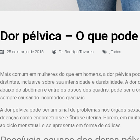
Dor pélvica – O que pode
25 de março de 2018
Dr. Rodrigo Tavares
,
Todos
Mais comum em mulheres do que em homens, a dor pélvica pode 
distintas, inclusive sobre sua intensidade e durabilidade. A dor 
abaixo do abdômen e entre os ossos dos quadris, pode ser crôni
sempre causando incômodos graduais.
A dor pélvica pode ser um sinal de problemas nos órgãos sexuai
doenças como endometriose e fibrose uterina. Porém, em muito
ao ciclo menstrual, e se apresenta em forma de cólicas.
Possíveis causas das dores pélv