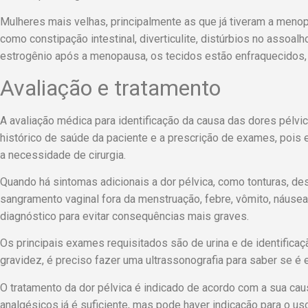
Mulheres mais velhas, principalmente as que já tiveram a men
como constipação intestinal, diverticulite, distúrbios no assoa
estrogênio após a menopausa, os tecidos estão enfraquecidos, i
Avaliação e tratamento
A avaliação médica para identificação da causa das dores pélvi
histórico de saúde da paciente e a prescrição de exames, pois 
a necessidade de cirurgia.
Quando há sintomas adicionais a dor pélvica, como tonturas, des
sangramento vaginal fora da menstruação, febre, vômito, náusea
diagnóstico para evitar consequências mais graves.
Os principais exames requisitados são de urina e de identificaçã
gravidez, é preciso fazer uma ultrassonografia para saber se é 
O tratamento da dor pélvica
é indicado de acordo com a sua caus
analgésicos já é suficiente, mas pode haver indicação para o us